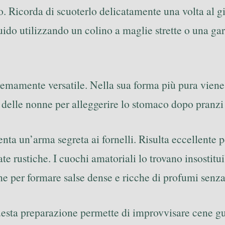
o. Ricorda di scuoterlo delicatamente una volta al g
quido utilizzando un colino a maglie strette o una gar
remamente versatile. Nella sua forma più pura viene
e delle nonne per alleggerire lo stomaco dopo pranz
enta un’arma segreta ai fornelli. Risulta eccellente 
ate rustiche. I cuochi amatoriali lo trovano insostitu
ne per formare salse dense e ricche di profumi senza 
questa preparazione permette di improvvisare cene g