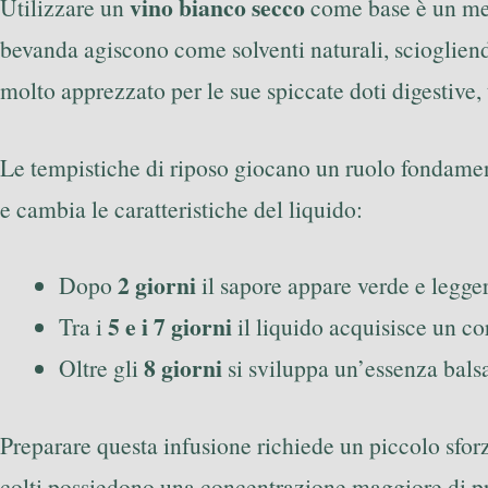
vino bianco secco
Utilizzare un
come base è un metod
bevanda agiscono come solventi naturali, scioglien
molto apprezzato per le sue spiccate doti digestive, 
Le tempistiche di riposo giocano un ruolo fondament
e cambia le caratteristiche del liquido:
2 giorni
Dopo
il sapore appare verde e legger
5 e i 7 giorni
Tra i
il liquido acquisisce un cor
8 giorni
Oltre gli
si sviluppa un’essenza bals
Preparare questa infusione richiede un piccolo sforz
colti possiedono una concentrazione maggiore di p