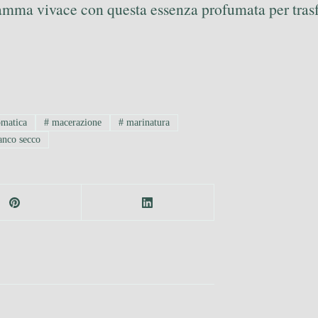
iamma vivace con questa essenza profumata per trasf
omatica
#
macerazione
#
marinatura
anco secco