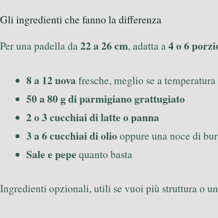
Gli ingredienti che fanno la differenza
22 a 26 cm
4 o 6 porzi
Per una padella da
, adatta a
8 a 12 uova
fresche, meglio se a temperatura
50 a 80 g di parmigiano grattugiato
2 o 3 cucchiai di latte o panna
3 a 6 cucchiai di olio
oppure una noce di bur
Sale e pepe
quanto basta
Ingredienti opzionali, utili se vuoi più struttura o 