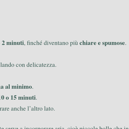
o 2 minuti
chiare e spumose
, finché diventano più
.
olando con delicatezza.
ma al minimo
.
10 o 15 minuti
.
rare anche l’altro lato.
e serve a incorporare aria, cioè piccole bolle che in