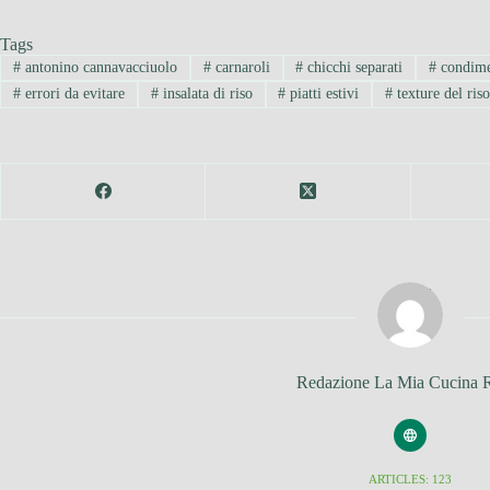
Tags
#
antonino cannavacciuolo
#
carnaroli
#
chicchi separati
#
condime
#
errori da evitare
#
insalata di riso
#
piatti estivi
#
texture del ris
Redazione La Mia Cucina 
ARTICLES: 123