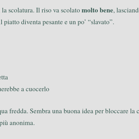
molto bene
la scolatura. Il riso va scolato
, lascian
il piatto diventa pesante e un po’ “slavato”.
etta
nuerebbe a cuocerlo
’acqua fredda. Sembra una buona idea per bloccare la
a più anonima.