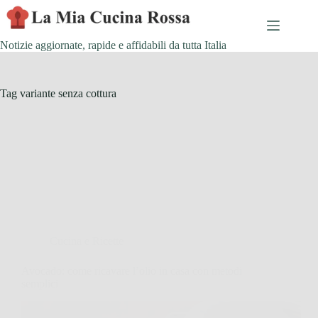
Skip
to
content
Notizie aggiornate, rapide e affidabili da tutta Italia
Tag
variante senza cottura
Cucina e Ricette
Avocado: come ricavare l’olio in casa con metodi
semplici