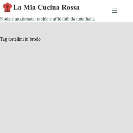
Skip
to
content
Notizie aggiornate, rapide e affidabili da tutta Italia
Tag
tortellini in brodo
Cucina e Ricette
Per un brodo più saporito, prova il trucco usato
anche dagli chef