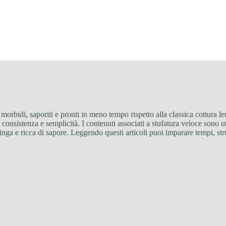
i morbidi, saporiti e pronti in meno tempo rispetto alla classica cottura l
nsistenza e semplicità. I contenuti associati a stufatura veloce sono uti
nga e ricca di sapore. Leggendo questi articoli puoi imparare tempi, stru