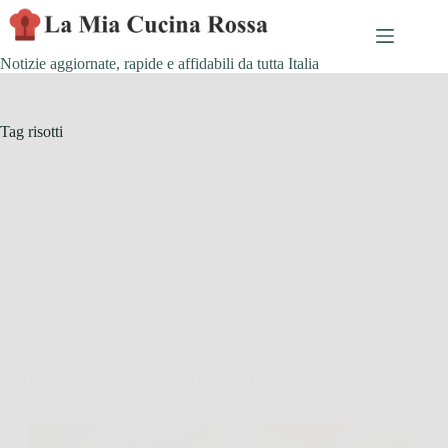
Skip
to
content
Notizie aggiornate, rapide e affidabili da tutta Italia
Tag
risotti
Cucina e Ricette
Per un brodo più saporito, prova il trucco usato
anche dagli chef