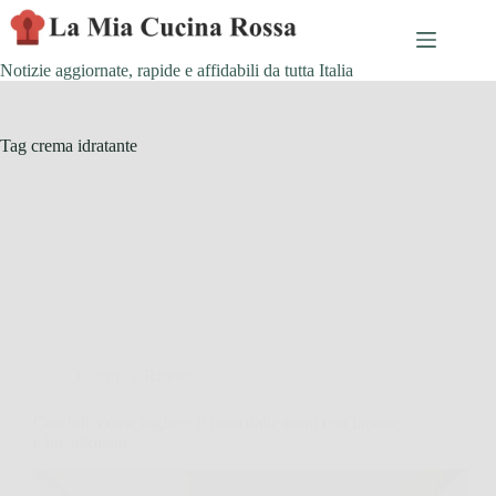
Skip
to
content
Notizie aggiornate, rapide e affidabili da tutta Italia
Tag
crema idratante
Cucina e Ricette
Carciofi, come togliere il nero dalle mani con limone
e bicarbonato