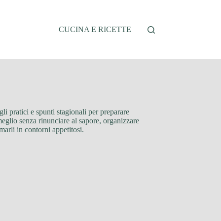
CUCINA E RICETTE
li pratici e spunti stagionali per preparare
meglio senza rinunciare al sapore, organizzare
marli in contorni appetitosi.