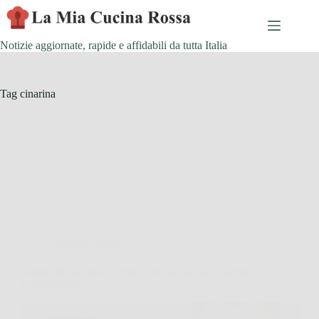
Skip
to
content
Notizie aggiornate, rapide e affidabili da tutta Italia
Tag
cinarina
Cucina e Ricette
Gambi di carciofo: ricette e idee per aiutare intestino
e colesterolo